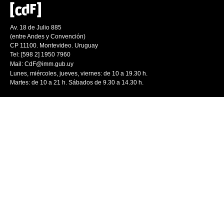
Av. 18 de Julio 885
(entre Andes y Convención)
CP 11100. Montevideo. Uruguay
Tel: [598 2] 1950 7960
Mail:
CdF@imm.gub.uy
Lunes, miércoles, jueves, viernes: de 10 a 19.30 h.
Martes: de 10 a 21 h. Sábados de 9.30 a 14.30 h.