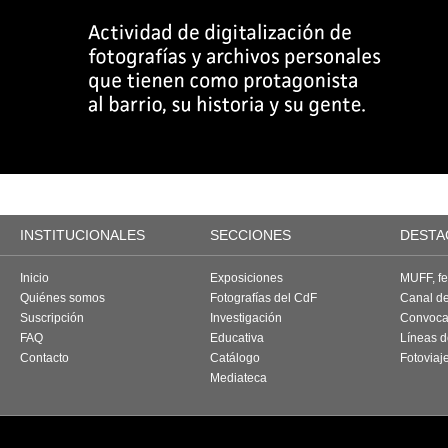
INSTITUCIONALES
SECCIONES
DESTA
Inicio
Exposiciones
MUFF, fes
Quiénes somos
Fotografías del CdF
Canal d
Suscripción
Investigación
Convoca
FAQ
Educativa
Líneas d
Contacto
Catálogo
Fotoviaj
Mediateca