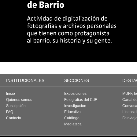
INSTITUCIONALES
SECCIONES
DESTA
Inicio
Exposiciones
MUFF, fes
Quiénes somos
Fotografías del CdF
Canal d
Suscripción
Investigación
Convoca
FAQ
Educativa
Líneas d
Contacto
Catálogo
Fotoviaj
Mediateca