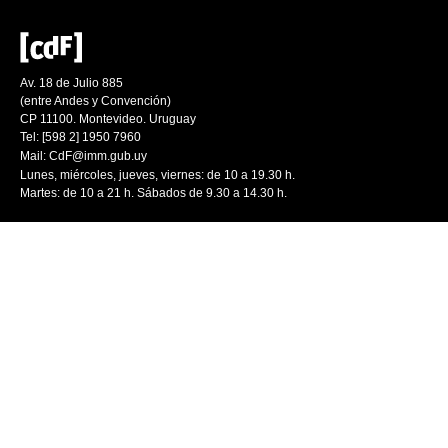
Av. 18 de Julio 885
(entre Andes y Convención)
CP 11100. Montevideo. Uruguay
Tel: [598 2] 1950 7960
Mail:
CdF@imm.gub.uy
Lunes, miércoles, jueves, viernes: de 10 a 19.30 h.
Martes: de 10 a 21 h. Sábados de 9.30 a 14.30 h.