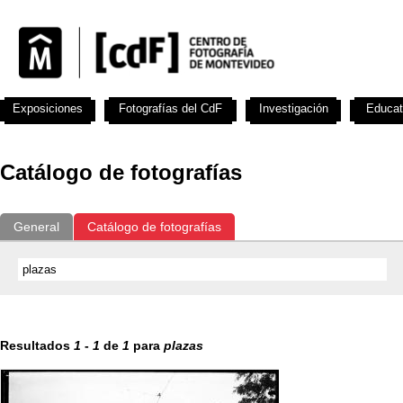
Exposiciones
Fotografías del CdF
Investigación
Educat
Catálogo de fotografías
General
Catálogo de fotografías
Resultados
1
-
1
de
1
para
plazas