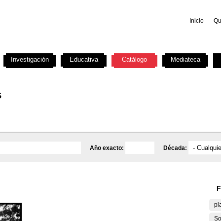
Inicio
Qu
Investigación
Educativa
Catálogo
Mediateca
s
Año exacto:
Década:
F
pl
So