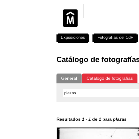
Exposiciones
Fotografías del CdF
Catálogo de fotografía
General
Catálogo de fotografías
Resultados
1
-
1
de
1
para
plazas