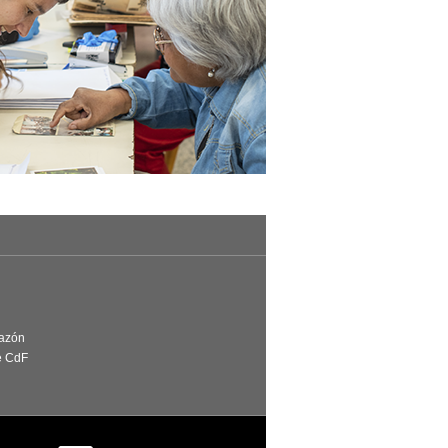
Razón
e CdF