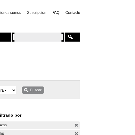
iénes somos
Suscripción
FAQ
Contacto
iltrado por
azas
lís