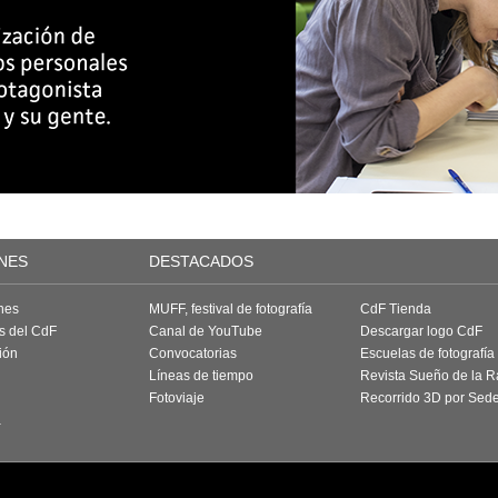
NES
DESTACADOS
nes
MUFF, festival de fotografía
CdF Tienda
as del CdF
Canal de YouTube
Descargar logo CdF
ión
Convocatorias
Escuelas de fotografía
Líneas de tiempo
Revista Sueño de la 
Fotoviaje
Recorrido 3D por Sed
a