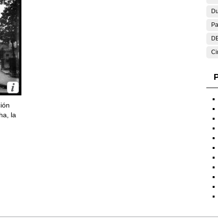
Du
Pa
DE
Ci
P
ción
ha, la