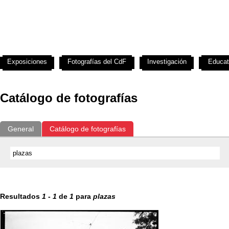
Exposiciones
Fotografías del CdF
Investigación
Educat
Catálogo de fotografías
General
Catálogo de fotografías
Resultados
1
-
1
de
1
para
plazas