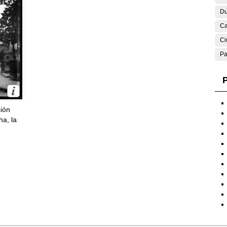
Du
Ca
Ci
Pa
P
ción
ha, la