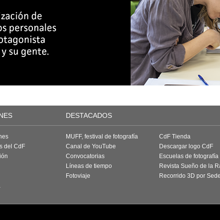
NES
DESTACADOS
nes
MUFF, festival de fotografía
CdF Tienda
as del CdF
Canal de YouTube
Descargar logo CdF
ión
Convocatorias
Escuelas de fotografía
Líneas de tiempo
Revista Sueño de la 
Fotoviaje
Recorrido 3D por Sed
a