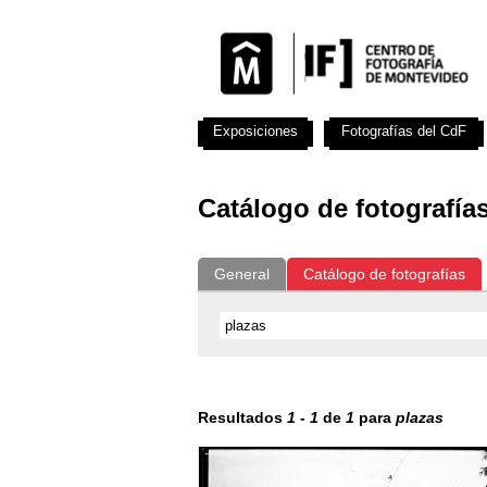
Exposiciones
Fotografías del CdF
Catálogo de fotografía
General
Catálogo de fotografías
Resultados
1
-
1
de
1
para
plazas