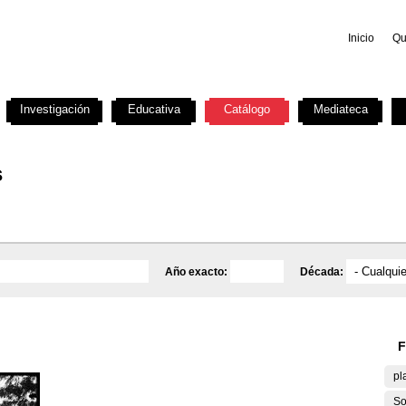
Inicio
Qu
Investigación
Educativa
Catálogo
Mediateca
s
Año exacto:
Década:
F
pl
So