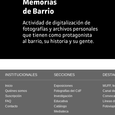
INSTITUCIONALES
SECCIONES
DESTA
Inicio
Exposiciones
MUFF, fes
Quiénes somos
Fotografías del CdF
Canal d
Suscripción
Investigación
Convoca
FAQ
Educativa
Líneas d
Contacto
Catálogo
Fotoviaj
Mediateca