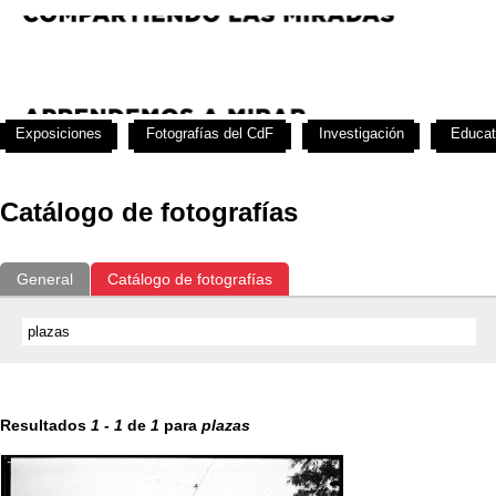
Exposiciones
Fotografías del CdF
Investigación
Educat
Catálogo de fotografías
General
Catálogo de fotografías
Resultados
1
-
1
de
1
para
plazas