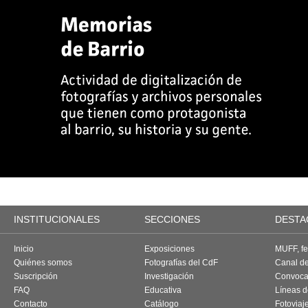
INSTITUCIONALES
SECCIONES
DESTA
Inicio
Exposiciones
MUFF, fes
Quiénes somos
Fotografías del CdF
Canal d
Suscripción
Investigación
Convoca
FAQ
Educativa
Líneas d
Contacto
Catálogo
Fotoviaj