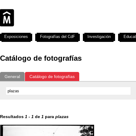
Exposiciones
Fotografías del CdF
Investigación
Educat
Catálogo de fotografías
General
Catálogo de fotografías
Resultados
1
-
1
de
1
para
plazas