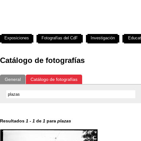
Exposiciones
Fotografías del CdF
Investigación
Educat
Catálogo de fotografías
General
Catálogo de fotografías
Resultados
1
-
1
de
1
para
plazas