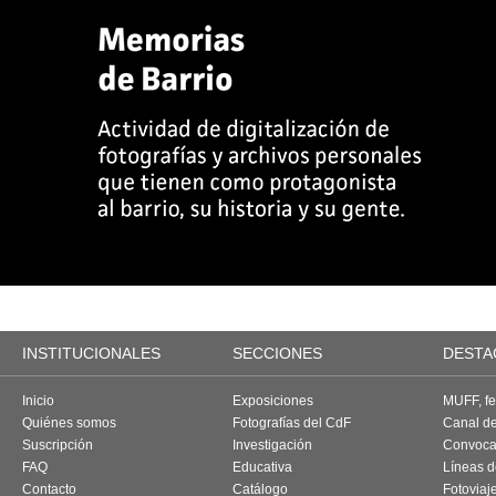
INSTITUCIONALES
SECCIONES
DESTA
Inicio
Exposiciones
MUFF, fes
Quiénes somos
Fotografías del CdF
Canal d
Suscripción
Investigación
Convoca
FAQ
Educativa
Líneas d
Contacto
Catálogo
Fotoviaj