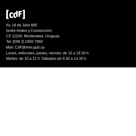
Av. 18 de Julio 885
(entre Andes y Convención)
CP 11100. Montevideo. Uruguay
Tel: [598 2] 1950 7960
Mail:
CdF@imm.gub.uy
Lunes, miércoles, jueves, viernes: de 10 a 19.30 h.
Martes: de 10 a 21 h. Sábados de 9.30 a 14.30 h.