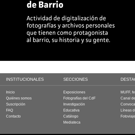
INSTITUCIONALES
SECCIONES
DESTA
Inicio
Exposiciones
MUFF, fes
Quiénes somos
Fotografías del CdF
Canal d
Suscripción
Investigación
Convoca
FAQ
Educativa
Líneas d
Contacto
Catálogo
Fotoviaj
Mediateca