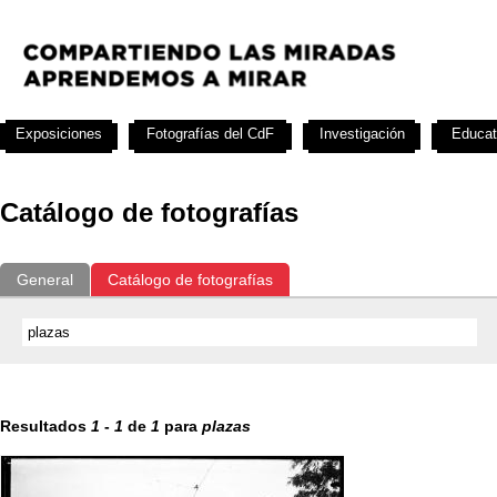
Exposiciones
Fotografías del CdF
Investigación
Educat
Catálogo de fotografías
General
Catálogo de fotografías
Resultados
1
-
1
de
1
para
plazas