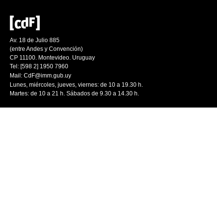
Av. 18 de Julio 885
(entre Andes y Convención)
CP 11100. Montevideo. Uruguay
Tel: [598 2] 1950 7960
Mail:
CdF@imm.gub.uy
Lunes, miércoles, jueves, viernes: de 10 a 19.30 h.
Martes: de 10 a 21 h. Sábados de 9.30 a 14.30 h.