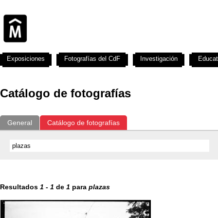
Exposiciones
Fotografías del CdF
Investigación
Educat
Catálogo de fotografías
General
Catálogo de fotografías
Resultados
1
-
1
de
1
para
plazas