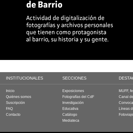
INSTITUCIONALES
SECCIONES
DESTA
Inicio
Exposiciones
MUFF, fes
Quiénes somos
Fotografías del CdF
Canal d
Suscripción
Investigación
Convoca
FAQ
Educativa
Líneas d
Contacto
Catálogo
Fotoviaj
Mediateca