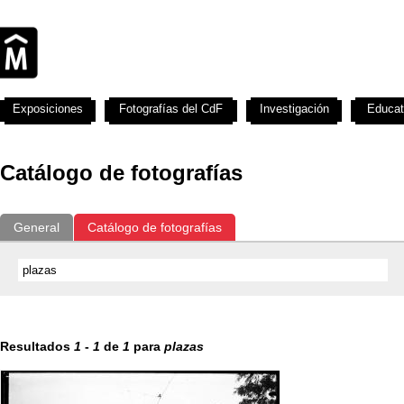
Exposiciones
Fotografías del CdF
Investigación
Educat
Catálogo de fotografías
General
Catálogo de fotografías
Resultados
1
-
1
de
1
para
plazas