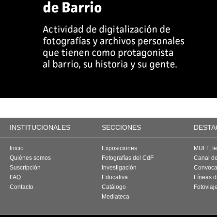
INSTITUCIONALES
SECCIONES
DESTA
Inicio
Exposiciones
MUFF, fes
Quiénes somos
Fotografías del CdF
Canal d
Suscripción
Investigación
Convoca
FAQ
Educativa
Líneas d
Contacto
Catálogo
Fotoviaj
Mediateca