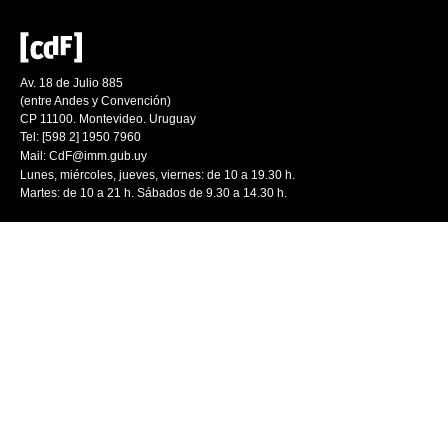
Av. 18 de Julio 885
(entre Andes y Convención)
CP 11100. Montevideo. Uruguay
Tel: [598 2] 1950 7960
Mail:
CdF@imm.gub.uy
Lunes, miércoles, jueves, viernes: de 10 a 19.30 h.
Martes: de 10 a 21 h. Sábados de 9.30 a 14.30 h.