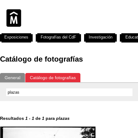
Exposiciones
Fotografías del CdF
Investigación
Educat
Catálogo de fotografías
General
Catálogo de fotografías
Resultados
1
-
1
de
1
para
plazas