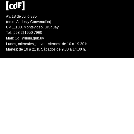
Av. 18 de Julio 885
(entre Andes y Convención)
CP 11100. Montevideo. Uruguay
Tel: [598 2] 1950 7960
Mail:
CdF@imm.gub.uy
Lunes, miércoles, jueves, viernes: de 10 a 19.30 h.
Martes: de 10 a 21 h. Sábados de 9.30 a 14.30 h.