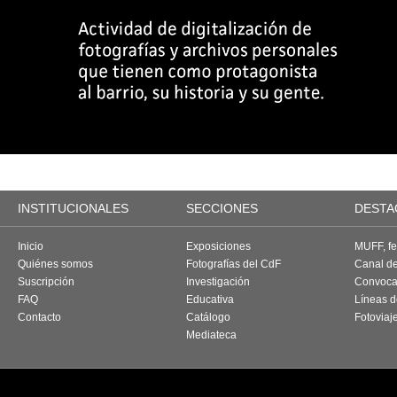
INSTITUCIONALES
SECCIONES
DESTA
Inicio
Exposiciones
MUFF, fes
Quiénes somos
Fotografías del CdF
Canal d
Suscripción
Investigación
Convoca
FAQ
Educativa
Líneas d
Contacto
Catálogo
Fotoviaj
Mediateca