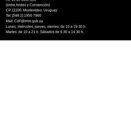
(entre Andes y Convención)
CP 11100. Montevideo. Uruguay
Tel: [598 2] 1950 7960
Mail:
CdF@imm.gub.uy
Lunes, miércoles, jueves, viernes: de 10 a 19.30 h.
Martes: de 10 a 21 h. Sábados de 9.30 a 14.30 h.