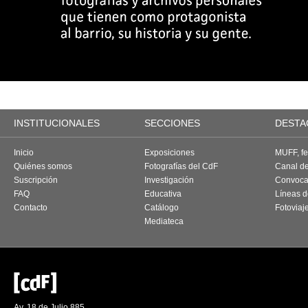
INSTITUCIONALES
SECCIONES
DESTA
Inicio
Exposiciones
MUFF, fes
Quiénes somos
Fotografías del CdF
Canal d
Suscripción
Investigación
Convoca
FAQ
Educativa
Líneas d
Contacto
Catálogo
Fotoviaj
Mediateca
Av. 18 de Julio 885