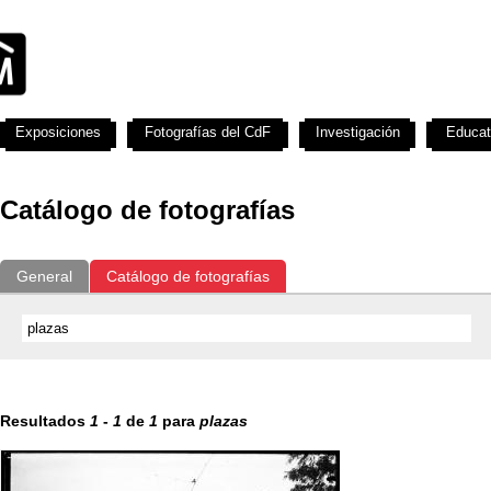
Exposiciones
Fotografías del CdF
Investigación
Educat
Catálogo de fotografías
General
Catálogo de fotografías
Resultados
1
-
1
de
1
para
plazas