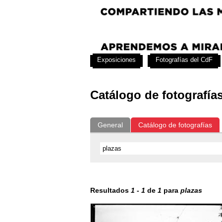
Exposiciones
Fotografías del CdF
Catálogo de fotografía
General
Catálogo de fotografías
Resultados
1
-
1
de
1
para
plazas