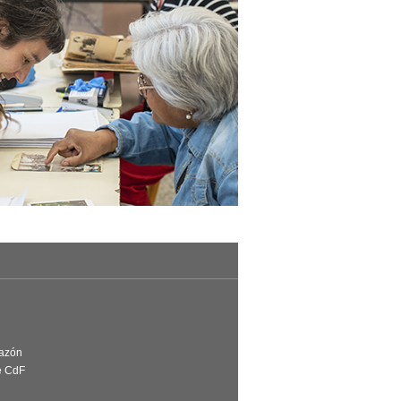
Razón
e CdF