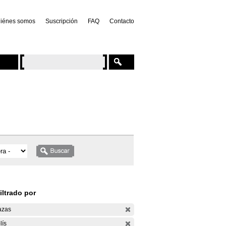
iénes somos
Suscripción
FAQ
Contacto
iltrado por
azas
lís