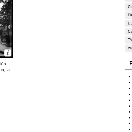
Ci
Pl
DE
Ca
T
Ar
P
ción
ha, la