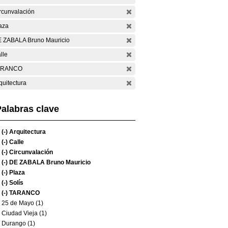
rcunvalación
aza
 ZABALA Bruno Mauricio
lle
ARANCO
quitectura
alabras clave
(-)
Arquitectura
(-)
Calle
(-)
Circunvalación
(-)
DE ZABALA Bruno Mauricio
(-)
Plaza
(-)
Solís
(-)
TARANCO
25 de Mayo (1)
Ciudad Vieja (1)
Durango (1)