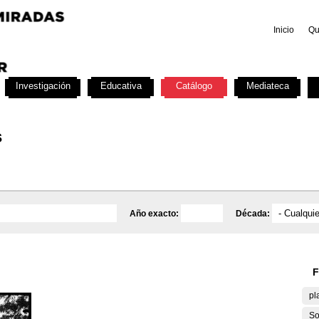
Inicio
Qu
Investigación
Educativa
Catálogo
Mediateca
s
Año exacto:
Década:
F
pl
So