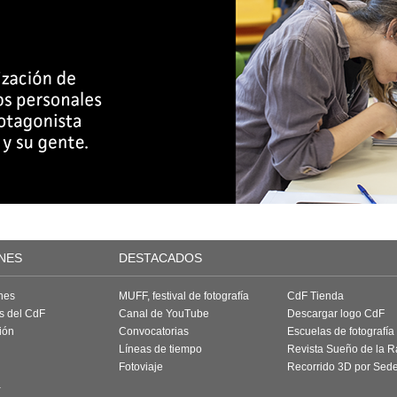
NES
DESTACADOS
nes
MUFF, festival de fotografía
CdF Tienda
as del CdF
Canal de YouTube
Descargar logo CdF
ión
Convocatorias
Escuelas de fotografía
Líneas de tiempo
Revista Sueño de la 
Fotoviaje
Recorrido 3D por Sed
a