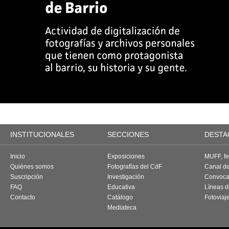
INSTITUCIONALES
SECCIONES
DESTA
Inicio
Exposiciones
MUFF, fes
Quiénes somos
Fotografías del CdF
Canal d
Suscripción
Investigación
Convoca
FAQ
Educativa
Líneas d
Contacto
Catálogo
Fotoviaj
Mediateca