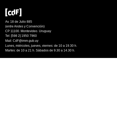
Av. 18 de Julio 885
(entre Andes y Convención)
CP 11100. Montevideo. Uruguay
Tel: [598 2] 1950 7960
Mail:
CdF@imm.gub.uy
Lunes, miércoles, jueves, viernes: de 10 a 19.30 h.
Martes: de 10 a 21 h. Sábados de 9.30 a 14.30 h.