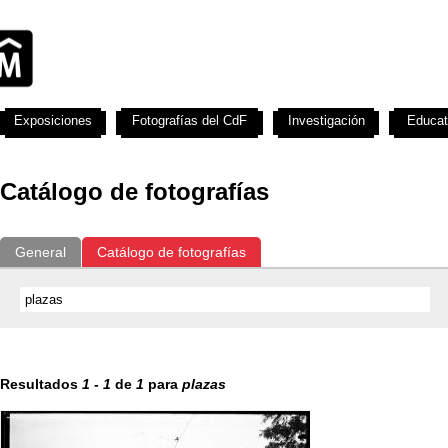
Exposiciones
Fotografías del CdF
Investigación
Educat
Catálogo de fotografías
General
Catálogo de fotografías
Resultados
1
-
1
de
1
para
plazas