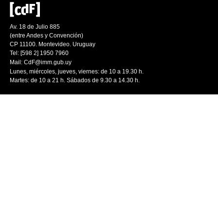
Av. 18 de Julio 885
(entre Andes y Convención)
CP 11100. Montevideo. Uruguay
Tel: [598 2] 1950 7960
Mail:
CdF@imm.gub.uy
Lunes, miércoles, jueves, viernes: de 10 a 19.30 h.
Martes: de 10 a 21 h. Sábados de 9.30 a 14.30 h.