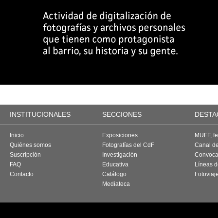
INSTITUCIONALES
SECCIONES
DESTA
Inicio
Exposiciones
MUFF, fes
Quiénes somos
Fotografías del CdF
Canal d
Suscripción
Investigación
Convoca
FAQ
Educativa
Líneas d
Contacto
Catálogo
Fotoviaj
Mediateca