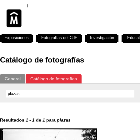
Exposiciones
Fotografías del CdF
Investigación
Educat
Catálogo de fotografías
General
Catálogo de fotografías
Resultados
1
-
1
de
1
para
plazas