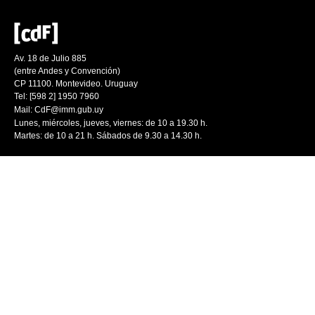
Av. 18 de Julio 885
(entre Andes y Convención)
CP 11100. Montevideo. Uruguay
Tel: [598 2] 1950 7960
Mail:
CdF@imm.gub.uy
Lunes, miércoles, jueves, viernes: de 10 a 19.30 h.
Martes: de 10 a 21 h. Sábados de 9.30 a 14.30 h.