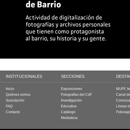
INSTITUCIONALES
SECCIONES
DESTA
Inicio
Exposiciones
MUFF, fes
Quiénes somos
Fotografías del CdF
Canal d
Suscripción
Investigación
Convoca
FAQ
Educativa
Líneas d
Contacto
Catálogo
Fotoviaj
Mediateca