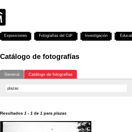
Exposiciones
Fotografías del CdF
Investigación
Educat
Catálogo de fotografías
General
Catálogo de fotografías
Resultados
1
-
1
de
1
para
plazas