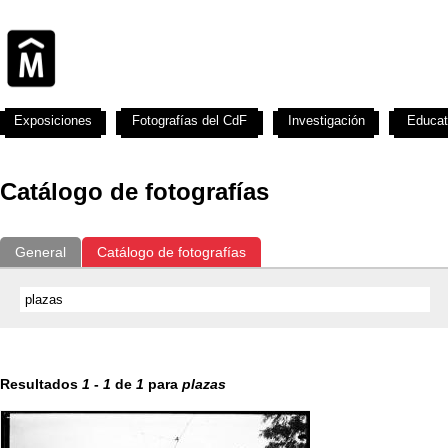
Exposiciones
Fotografías del CdF
Investigación
Educat
Catálogo de fotografías
General
Catálogo de fotografías
Resultados
1
-
1
de
1
para
plazas