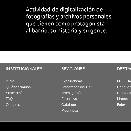
INSTITUCIONALES
SECCIONES
DESTA
Inicio
Exposiciones
MUFF, fes
Quiénes somos
Fotografías del CdF
Canal d
Suscripción
Investigación
Convoca
FAQ
Educativa
Líneas d
Contacto
Catálogo
Fotoviaj
Mediateca