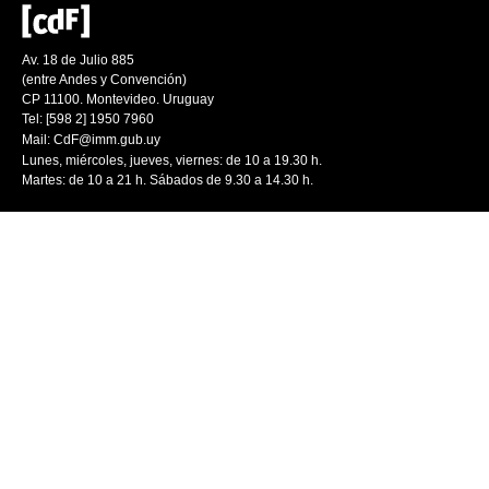
Av. 18 de Julio 885
(entre Andes y Convención)
CP 11100. Montevideo. Uruguay
Tel: [598 2] 1950 7960
Mail:
CdF@imm.gub.uy
Lunes, miércoles, jueves, viernes: de 10 a 19.30 h.
Martes: de 10 a 21 h. Sábados de 9.30 a 14.30 h.