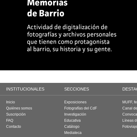
INSTITUCIONALES
SECCIONES
DESTA
Inicio
Exposiciones
MUFF, fes
Quiénes somos
Fotografías del CdF
Canal d
Suscripción
Investigación
Convoca
FAQ
Educativa
Líneas d
Contacto
Catálogo
Fotoviaj
Mediateca