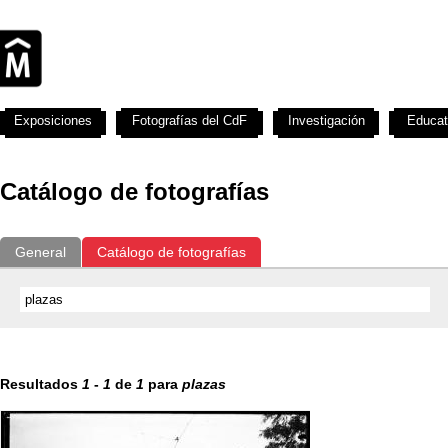
Exposiciones
Fotografías del CdF
Investigación
Educat
Catálogo de fotografías
General
Catálogo de fotografías
Resultados
1
-
1
de
1
para
plazas