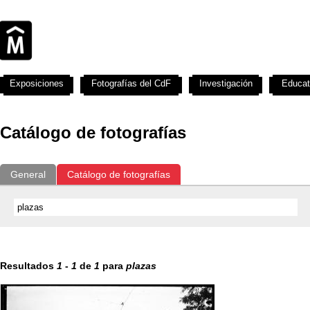
Exposiciones
Fotografías del CdF
Investigación
Educat
Catálogo de fotografías
General
Catálogo de fotografías
Resultados
1
-
1
de
1
para
plazas