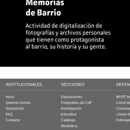
INSTITUCIONALES
SECCIONES
DESTA
Inicio
Exposiciones
MUFF, fes
Quiénes somos
Fotografías del CdF
Canal d
Suscripción
Investigación
Convoca
FAQ
Educativa
Líneas d
Contacto
Catálogo
Fotoviaj
Mediateca