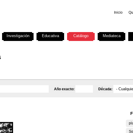
Inicio
Qu
Investigación
Educativa
Catálogo
Mediateca
s
Año exacto:
Década:
F
pl
So