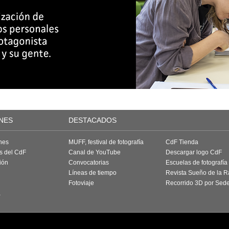
NES
DESTACADOS
nes
MUFF, festival de fotografía
CdF Tienda
as del CdF
Canal de YouTube
Descargar logo CdF
ión
Convocatorias
Escuelas de fotografía
Líneas de tiempo
Revista Sueño de la 
Fotoviaje
Recorrido 3D por Sed
a