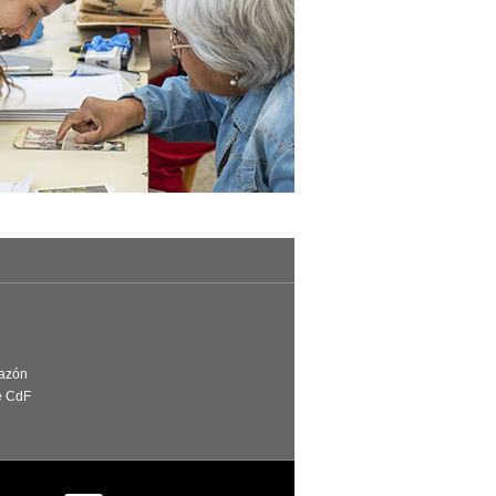
Razón
e CdF