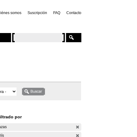
iénes somos
Suscripción
FAQ
Contacto
iltrado por
azas
lís