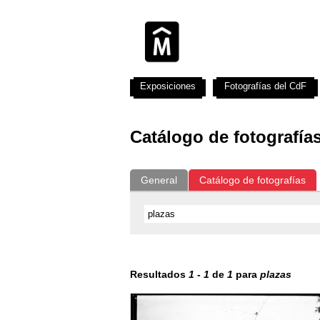
Exposiciones
Fotografías del CdF
Catálogo de fotografía
General
Catálogo de fotografías
Resultados
1
-
1
de
1
para
plazas