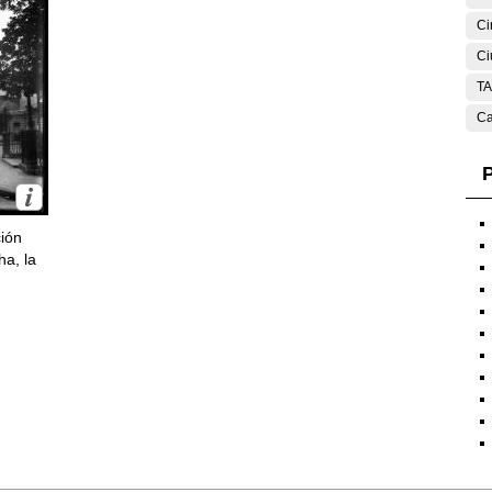
Ci
Ci
T
Ca
P
ción
ha, la