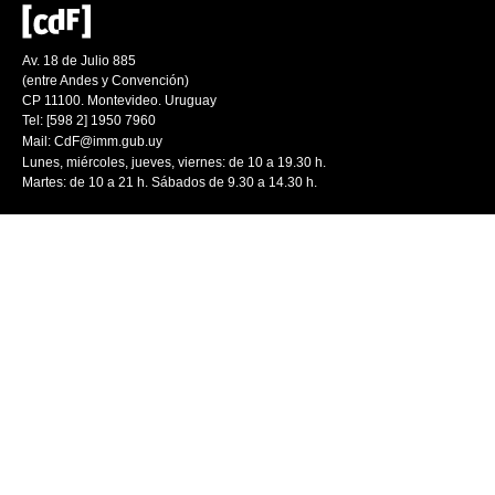
Av. 18 de Julio 885
(entre Andes y Convención)
CP 11100. Montevideo. Uruguay
Tel: [598 2] 1950 7960
Mail:
CdF@imm.gub.uy
Lunes, miércoles, jueves, viernes: de 10 a 19.30 h.
Martes: de 10 a 21 h. Sábados de 9.30 a 14.30 h.