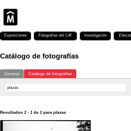
Exposiciones
Fotografías del CdF
Investigación
Educat
Catálogo de fotografías
General
Catálogo de fotografías
Resultados
1
-
1
de
1
para
plazas