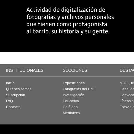
INSTITUCIONALES
SECCIONES
DESTA
Inicio
Exposiciones
MUFF, fes
Quiénes somos
Fotografías del CdF
Canal d
Suscripción
Investigación
Convoca
FAQ
Educativa
Líneas d
Contacto
Catálogo
Fotoviaj
Mediateca