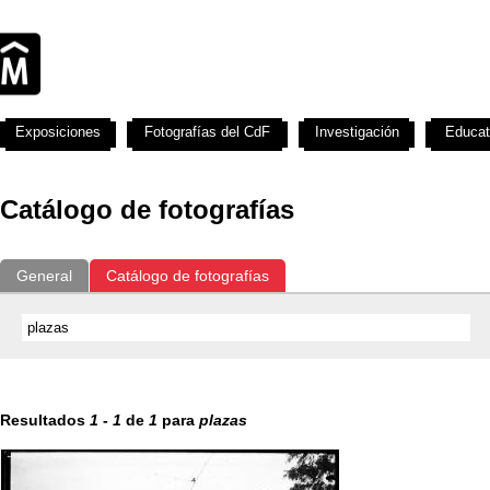
Exposiciones
Fotografías del CdF
Investigación
Educat
Catálogo de fotografías
General
Catálogo de fotografías
Resultados
1
-
1
de
1
para
plazas