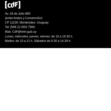
Av. 18 de Julio 885
(entre Andes y Convención)
CP 11100. Montevideo. Uruguay
Tel: [598 2] 1950 7960
Mail:
CdF@imm.gub.uy
Lunes, miércoles, jueves, viernes: de 10 a 19.30 h.
Martes: de 10 a 21 h. Sábados de 9.30 a 14.30 h.