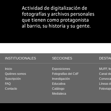
INSTITUCIONALES
SECCIONES
DESTA
Inicio
Exposiciones
MUFF, fes
Quiénes somos
Fotografías del CdF
Canal d
Suscripción
Investigación
Convoca
FAQ
Educativa
Líneas d
Contacto
Catálogo
Fotoviaj
Mediateca