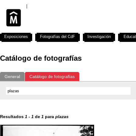
Exposiciones
Fotografías del CdF
Investigación
Educat
Catálogo de fotografías
General
Catálogo de fotografías
Resultados
1
-
1
de
1
para
plazas