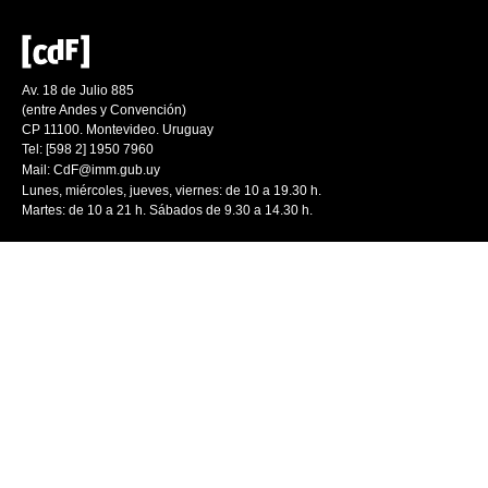
Av. 18 de Julio 885
(entre Andes y Convención)
CP 11100. Montevideo. Uruguay
Tel: [598 2] 1950 7960
Mail:
CdF@imm.gub.uy
Lunes, miércoles, jueves, viernes: de 10 a 19.30 h.
Martes: de 10 a 21 h. Sábados de 9.30 a 14.30 h.