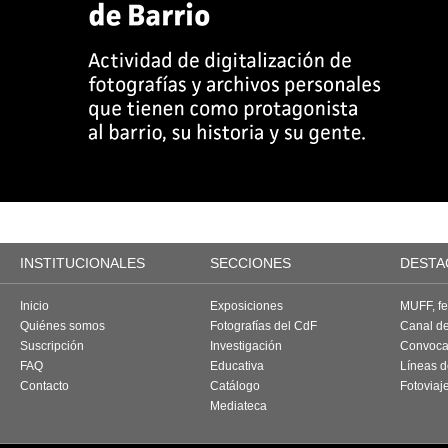
INSTITUCIONALES
SECCIONES
DESTA
Inicio
Exposiciones
MUFF, fes
Quiénes somos
Fotografías del CdF
Canal d
Suscripción
Investigación
Convoca
FAQ
Educativa
Líneas d
Contacto
Catálogo
Fotoviaj
Mediateca