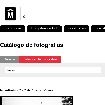
Exposiciones
Fotografías del CdF
Investigación
Educat
Catálogo de fotografías
General
Catálogo de fotografías
Resultados
1
-
1
de
1
para
plazas