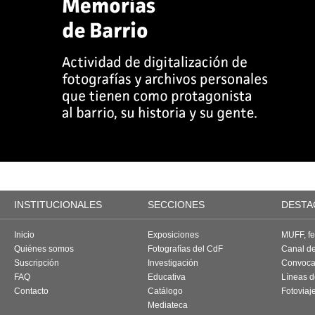
INSTITUCIONALES
SECCIONES
DESTA
Inicio
Exposiciones
MUFF, fes
Quiénes somos
Fotografías del CdF
Canal d
Suscripción
Investigación
Convoca
FAQ
Educativa
Líneas d
Contacto
Catálogo
Fotoviaj
Mediateca