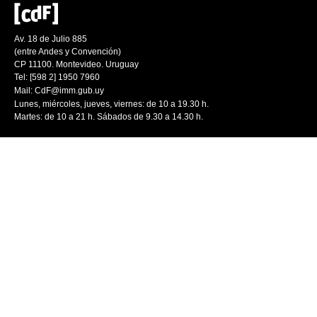
Av. 18 de Julio 885
(entre Andes y Convención)
CP 11100. Montevideo. Uruguay
Tel: [598 2] 1950 7960
Mail:
CdF@imm.gub.uy
Lunes, miércoles, jueves, viernes: de 10 a 19.30 h.
Martes: de 10 a 21 h. Sábados de 9.30 a 14.30 h.