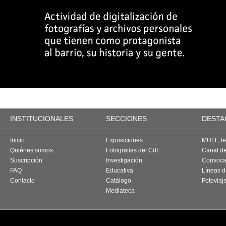
INSTITUCIONALES
SECCIONES
DESTA
Inicio
Exposiciones
MUFF, fes
Quiénes somos
Fotografías del CdF
Canal d
Suscripción
Investigación
Convoca
FAQ
Educativa
Líneas d
Contacto
Catálogo
Fotoviaj
Mediateca