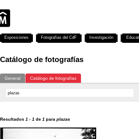
Exposiciones
Fotografías del CdF
Investigación
Educat
Catálogo de fotografías
General
Catálogo de fotografías
Resultados
1
-
1
de
1
para
plazas