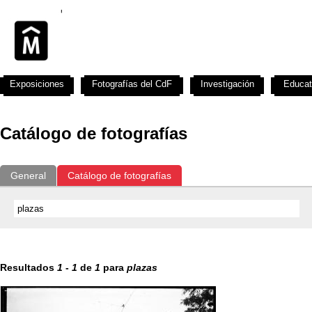
Exposiciones
Fotografías del CdF
Investigación
Educat
Catálogo de fotografías
General
Catálogo de fotografías
Resultados
1
-
1
de
1
para
plazas