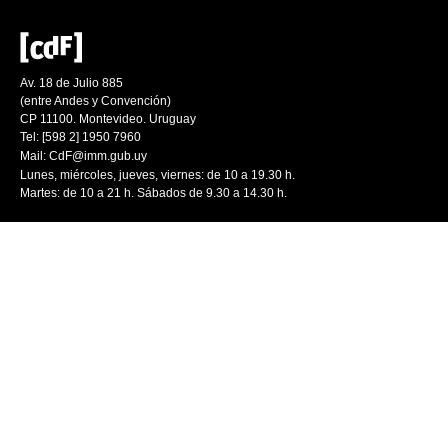
Av. 18 de Julio 885
(entre Andes y Convención)
CP 11100. Montevideo. Uruguay
Tel: [598 2] 1950 7960
Mail:
CdF@imm.gub.uy
Lunes, miércoles, jueves, viernes: de 10 a 19.30 h.
Martes: de 10 a 21 h. Sábados de 9.30 a 14.30 h.