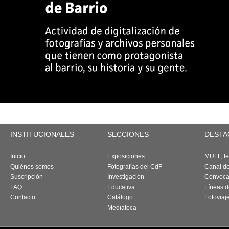
INSTITUCIONALES
SECCIONES
DESTA
Inicio
Exposiciones
MUFF, fes
Quiénes somos
Fotografías del CdF
Canal d
Suscripción
Investigación
Convoca
FAQ
Educativa
Líneas d
Contacto
Catálogo
Fotoviaj
Mediateca