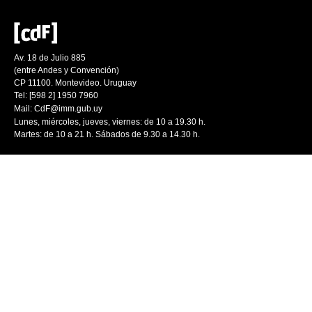
Av. 18 de Julio 885
(entre Andes y Convención)
CP 11100. Montevideo. Uruguay
Tel: [598 2] 1950 7960
Mail:
CdF@imm.gub.uy
Lunes, miércoles, jueves, viernes: de 10 a 19.30 h.
Martes: de 10 a 21 h. Sábados de 9.30 a 14.30 h.