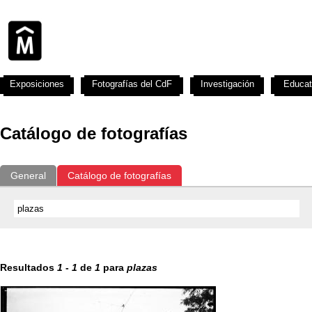
Exposiciones
Fotografías del CdF
Investigación
Educat
Catálogo de fotografías
General
Catálogo de fotografías
Resultados
1
-
1
de
1
para
plazas