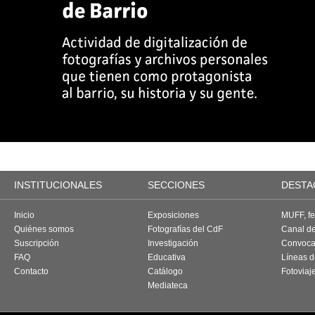
INSTITUCIONALES
SECCIONES
DESTA
Inicio
Exposiciones
MUFF, fes
Quiénes somos
Fotografías del CdF
Canal d
Suscripción
Investigación
Convoca
FAQ
Educativa
Líneas d
Contacto
Catálogo
Fotoviaj
Mediateca