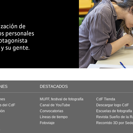
NES
DESTACADOS
nes
MUFF, festival de fotografía
CdF Tienda
as del CdF
Canal de YouTube
Descargar logo CdF
ión
Convocatorias
Escuelas de fotografía
Líneas de tiempo
Revista Sueño de la 
Fotoviaje
Recorrido 3D por Sed
a