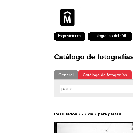
Exposiciones
Fotografías del CdF
Catálogo de fotografía
General
Catálogo de fotografías
Resultados
1
-
1
de
1
para
plazas