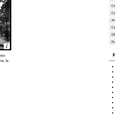
Ci
Ci
Ar
Ca
DE
Du
P
ción
ha, la