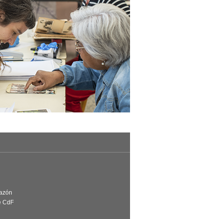
Razón
e CdF