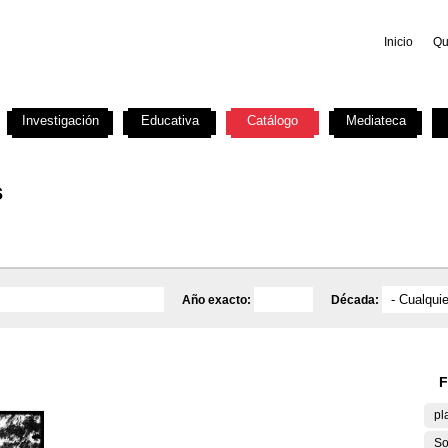
Inicio
Qu
Investigación
Educativa
Catálogo
Mediateca
s
Año exacto:
Década:
F
pl
So