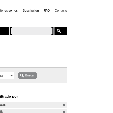
iénes somos
Suscripción
FAQ
Contacto
iltrado por
azas
lís