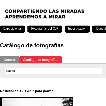
Exposiciones
Fotografías del CdF
Investigación
Educat
Catálogo de fotografías
General
Catálogo de fotografías
Resultados
1
-
1
de
1
para
plazas