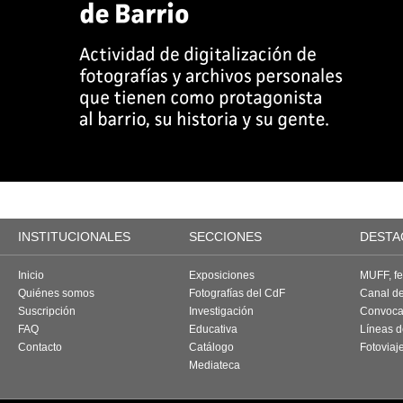
INSTITUCIONALES
SECCIONES
DESTA
Inicio
Exposiciones
MUFF, fes
Quiénes somos
Fotografías del CdF
Canal d
Suscripción
Investigación
Convoca
FAQ
Educativa
Líneas d
Contacto
Catálogo
Fotoviaj
Mediateca