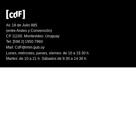
Av. 18 de Julio 885
(entre Andes y Convención)
CP 11100. Montevideo. Uruguay
Tel: [598 2] 1950 7960
Mail:
CdF@imm.gub.uy
Lunes, miércoles, jueves, viernes: de 10 a 19.30 h.
Martes: de 10 a 21 h. Sábados de 9.30 a 14.30 h.