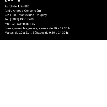
Av. 18 de Julio 885
(entre Andes y Convención)
CP 11100. Montevideo. Uruguay
Tel: [598 2] 1950 7960
Mail:
CdF@imm.gub.uy
Lunes, miércoles, jueves, viernes: de 10 a 19.30 h.
Martes: de 10 a 21 h. Sábados de 9.30 a 14.30 h.