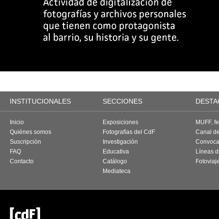
INSTITUCIONALES
SECCIONES
DESTA
Inicio
Exposiciones
MUFF, fes
Quiénes somos
Fotografías del CdF
Canal d
Suscripción
Investigación
Convoca
FAQ
Educativa
Líneas d
Contacto
Catálogo
Fotoviaj
Mediateca