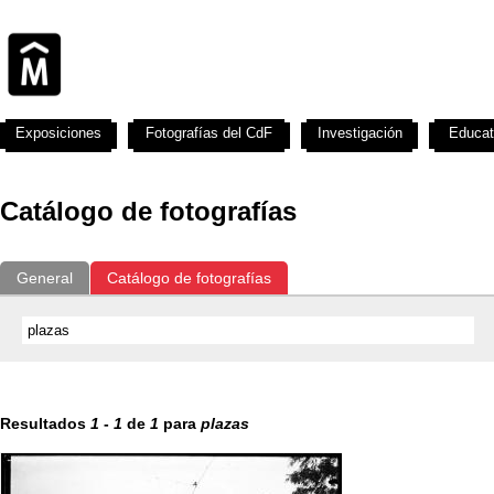
Exposiciones
Fotografías del CdF
Investigación
Educat
Catálogo de fotografías
General
Catálogo de fotografías
Resultados
1
-
1
de
1
para
plazas