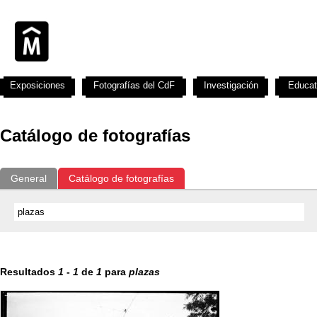
Exposiciones
Fotografías del CdF
Investigación
Educat
Catálogo de fotografías
General
Catálogo de fotografías
Resultados
1
-
1
de
1
para
plazas