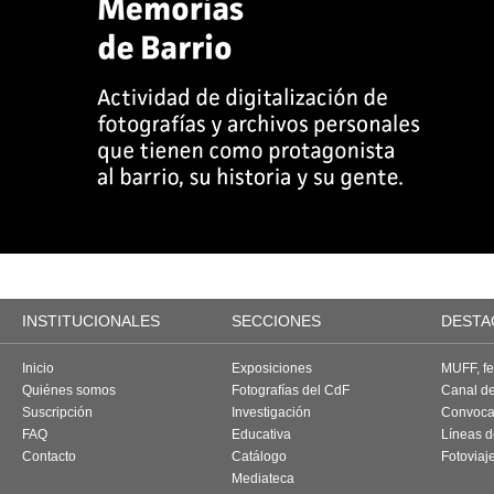
INSTITUCIONALES
SECCIONES
DESTA
Inicio
Exposiciones
MUFF, fes
Quiénes somos
Fotografías del CdF
Canal d
Suscripción
Investigación
Convoca
FAQ
Educativa
Líneas d
Contacto
Catálogo
Fotoviaj
Mediateca