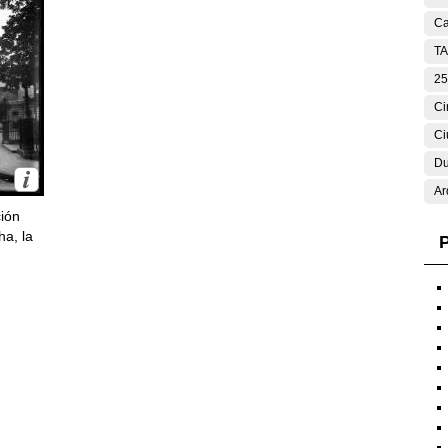
Ca
T
25
Ci
Ci
Du
Ar
ción
ha, la
P