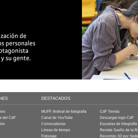
NES
DESTACADOS
nes
MUFF, festival de fotografía
CdF Tienda
as del CdF
Canal de YouTube
Descargar logo CdF
ión
Convocatorias
Escuelas de fotografía
Líneas de tiempo
Revista Sueño de la 
Fotoviaje
Recorrido 3D por Sed