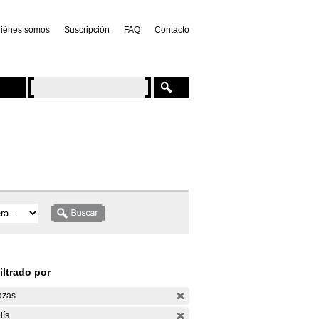
iénes somos
Suscripción
FAQ
Contacto
iltrado por
azas
lís