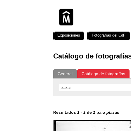
Exposiciones
Fotografías del CdF
Catálogo de fotografía
General
Catálogo de fotografías
Resultados
1
-
1
de
1
para
plazas