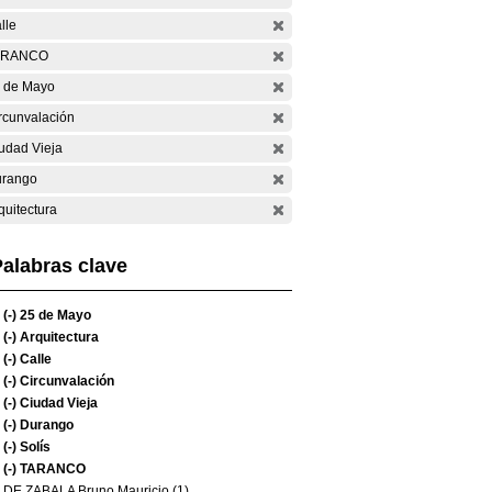
lle
ARANCO
 de Mayo
rcunvalación
udad Vieja
rango
quitectura
alabras clave
(-)
25 de Mayo
(-)
Arquitectura
(-)
Calle
(-)
Circunvalación
(-)
Ciudad Vieja
(-)
Durango
(-)
Solís
(-)
TARANCO
DE ZABALA Bruno Mauricio (1)