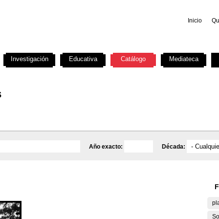
Inicio
Qu
Investigación
Educativa
Catálogo
Mediateca
s
Año exacto:
Década:
F
pl
So