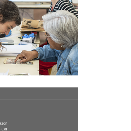
Razón
e CdF