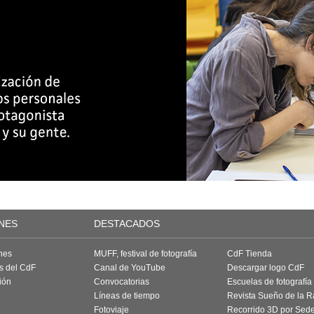
NES
DESTACADOS
nes
MUFF, festival de fotografía
CdF Tienda
as del CdF
Canal de YouTube
Descargar logo CdF
ión
Convocatorias
Escuelas de fotografía
Líneas de tiempo
Revista Sueño de la 
Fotoviaje
Recorrido 3D por Sed