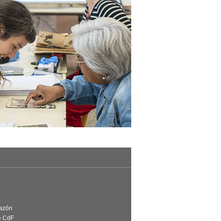
Razón
e CdF