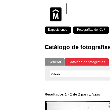
Exposiciones
Fotografías del CdF
Catálogo de fotografía
General
Catálogo de fotografías
Resultados
1
-
1
de
1
para
plazas