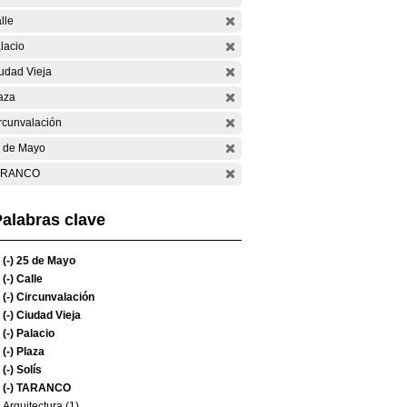
lle
lacio
udad Vieja
aza
rcunvalación
 de Mayo
ARANCO
alabras clave
(-)
25 de Mayo
(-)
Calle
(-)
Circunvalación
(-)
Ciudad Vieja
(-)
Palacio
(-)
Plaza
(-)
Solís
(-)
TARANCO
Arquitectura (1)