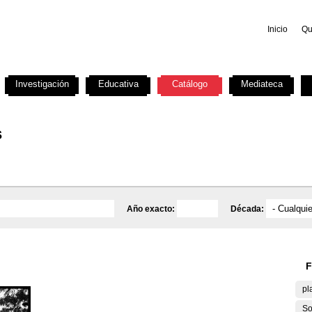
Inicio
Qu
Investigación
Educativa
Catálogo
Mediateca
s
Año exacto:
Década:
F
pl
So