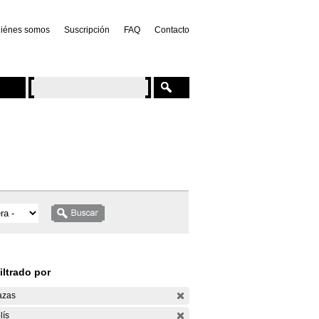
iénes somos
Suscripción
FAQ
Contacto
iltrado por
azas
lís