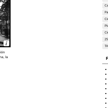
Ca
Pa
Ci
Pl
Ci
25
T
ción
ha, la
P