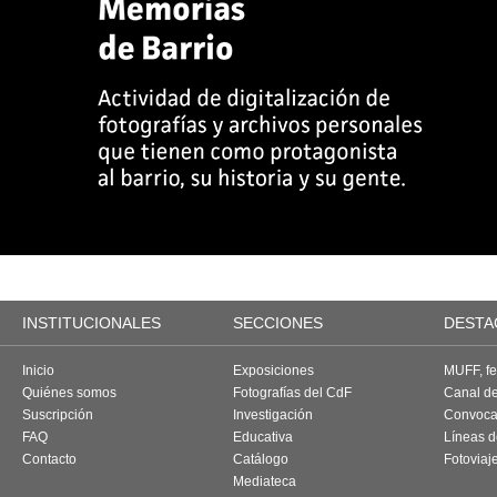
INSTITUCIONALES
SECCIONES
DESTA
Inicio
Exposiciones
MUFF, fes
Quiénes somos
Fotografías del CdF
Canal d
Suscripción
Investigación
Convoca
FAQ
Educativa
Líneas d
Contacto
Catálogo
Fotoviaj
Mediateca