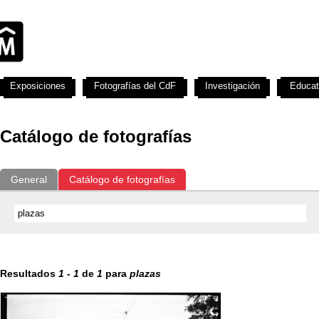
Exposiciones
Fotografías del CdF
Investigación
Educat
Catálogo de fotografías
General
Catálogo de fotografías
Resultados
1
-
1
de
1
para
plazas