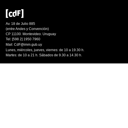
Av. 18 de Julio 885
(entre Andes y Convención)
CP 11100. Montevideo. Uruguay
Tel: [598 2] 1950 7960
Mail:
CdF@imm.gub.uy
Lunes, miércoles, jueves, viernes: de 10 a 19.30 h.
Martes: de 10 a 21 h. Sábados de 9.30 a 14.30 h.