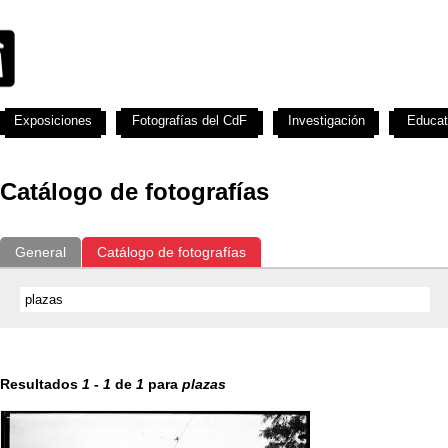
Exposiciones
Fotografías del CdF
Investigación
Educat
Catálogo de fotografías
General
Catálogo de fotografías
Resultados
1
-
1
de
1
para
plazas