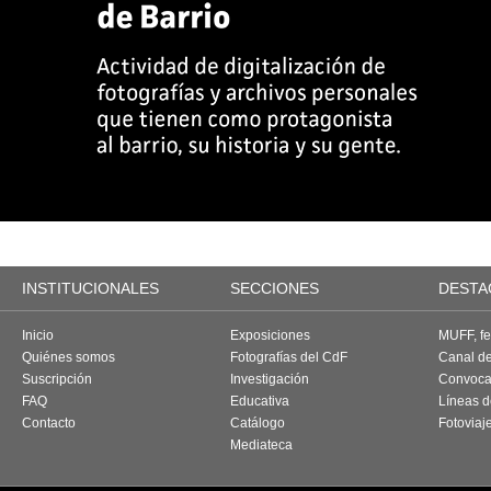
INSTITUCIONALES
SECCIONES
DESTA
Inicio
Exposiciones
MUFF, fes
Quiénes somos
Fotografías del CdF
Canal d
Suscripción
Investigación
Convoca
FAQ
Educativa
Líneas d
Contacto
Catálogo
Fotoviaj
Mediateca