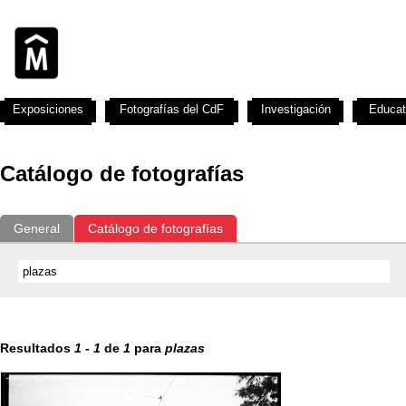
Exposiciones
Fotografías del CdF
Investigación
Educat
Catálogo de fotografías
General
Catálogo de fotografías
Resultados
1
-
1
de
1
para
plazas