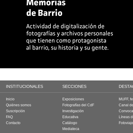
INSTITUCIONALES
SECCIONES
DESTA
Inicio
Exposiciones
MUFF, fes
Quiénes somos
Fotografías del CdF
Canal d
Suscripción
Investigación
Convoca
FAQ
Educativa
Líneas d
Contacto
Catálogo
Fotoviaj
Mediateca