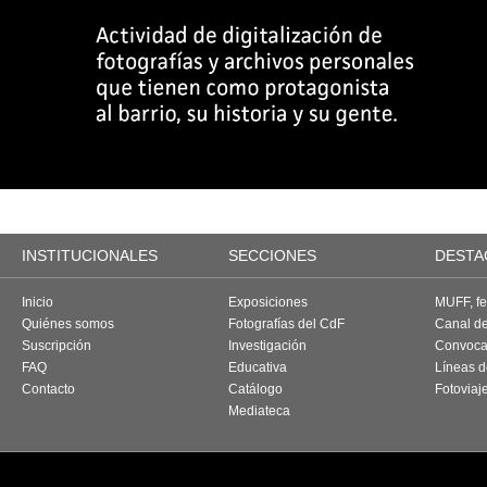
INSTITUCIONALES
SECCIONES
DESTA
Inicio
Exposiciones
MUFF, fes
Quiénes somos
Fotografías del CdF
Canal d
Suscripción
Investigación
Convoca
FAQ
Educativa
Líneas d
Contacto
Catálogo
Fotoviaj
Mediateca