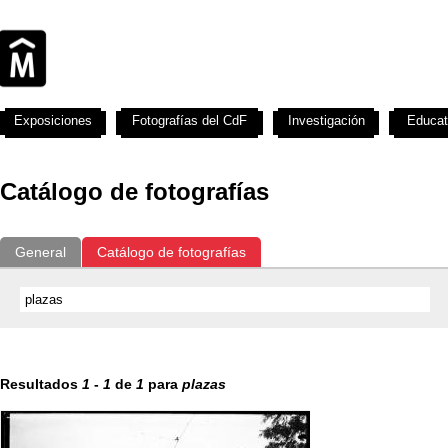
Exposiciones
Fotografías del CdF
Investigación
Educat
Catálogo de fotografías
General
Catálogo de fotografías
Resultados
1
-
1
de
1
para
plazas