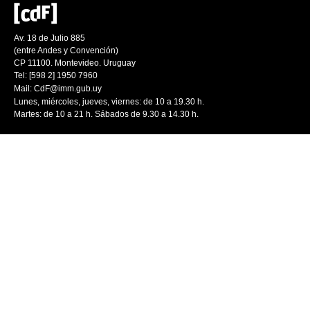
Av. 18 de Julio 885
(entre Andes y Convención)
CP 11100. Montevideo. Uruguay
Tel: [598 2] 1950 7960
Mail:
CdF@imm.gub.uy
Lunes, miércoles, jueves, viernes: de 10 a 19.30 h.
Martes: de 10 a 21 h. Sábados de 9.30 a 14.30 h.