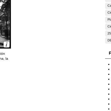
Ca
Ci
Pl
Ci
25
DE
P
ción
ha, la