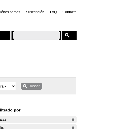
iénes somos
Suscripción
FAQ
Contacto
iltrado por
azas
lís