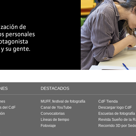
NES
DESTACADOS
nes
MUFF, festival de fotografía
CdF Tienda
as del CdF
Canal de YouTube
Descargar logo CdF
ión
Convocatorias
Escuelas de fotografía
Líneas de tiempo
Revista Sueño de la 
Fotoviaje
Recorrido 3D por Sed
a