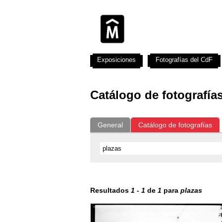
Exposiciones
Fotografías del CdF
Catálogo de fotografía
General
Catálogo de fotografías
Resultados
1
-
1
de
1
para
plazas