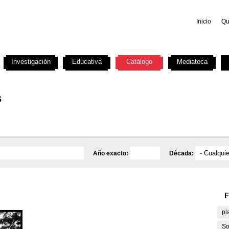
Inicio
Qu
Investigación
Educativa
Catálogo
Mediateca
s
Año exacto:
Década:
F
pl
So