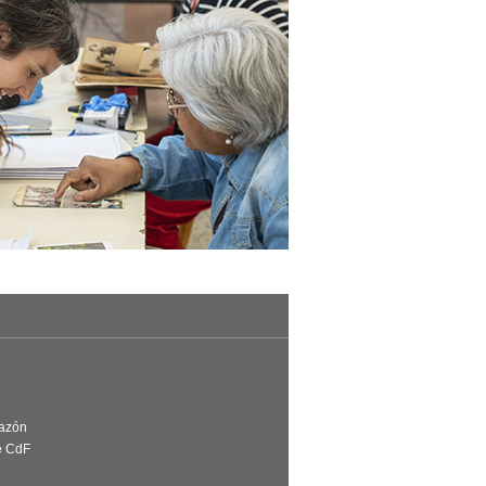
Razón
e CdF