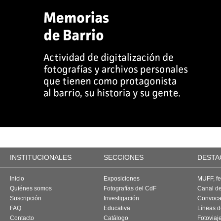
INSTITUCIONALES
SECCIONES
DESTA
Inicio
Exposiciones
MUFF, fes
Quiénes somos
Fotografías del CdF
Canal d
Suscripción
Investigación
Convoca
FAQ
Educativa
Líneas d
Contacto
Catálogo
Fotoviaj