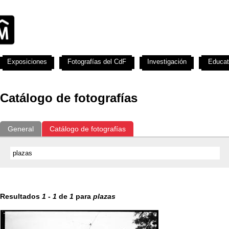
Exposiciones
Fotografías del CdF
Investigación
Educat
Catálogo de fotografías
General
Catálogo de fotografías
Resultados
1
-
1
de
1
para
plazas