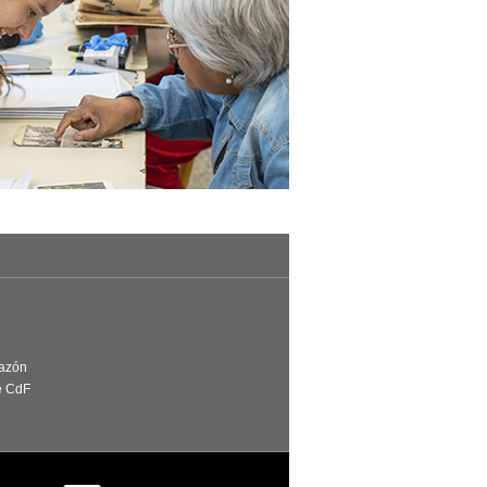
Razón
e CdF