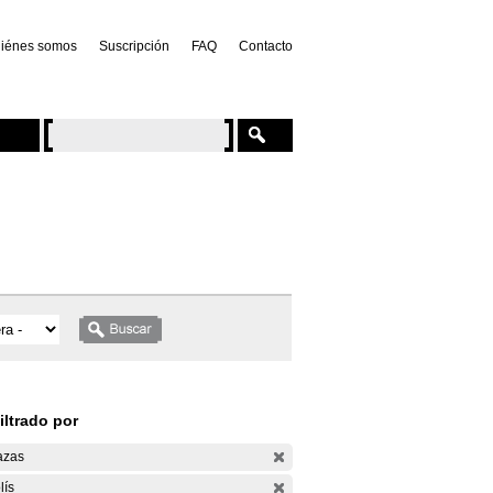
iénes somos
Suscripción
FAQ
Contacto
iltrado por
azas
lís