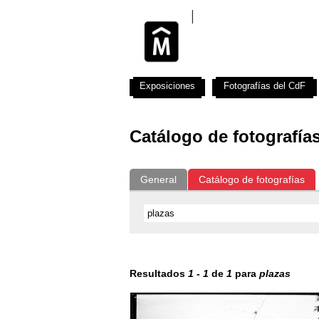
Exposiciones
Fotografías del CdF
Catálogo de fotografía
General
Catálogo de fotografías
Resultados
1
-
1
de
1
para
plazas