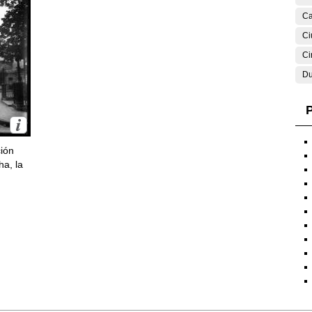
Ca
Ci
Ci
Du
P
ción
ha, la