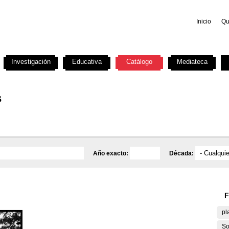
Inicio
Qu
Investigación
Educativa
Catálogo
Mediateca
s
Año exacto:
Década:
F
pl
So