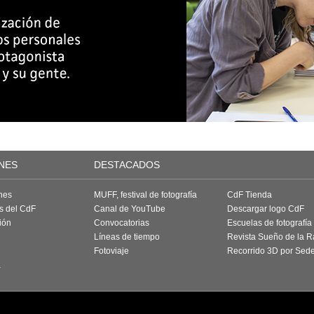
NES
DESTACADOS
nes
MUFF, festival de fotografía
CdF Tienda
as del CdF
Canal de YouTube
Descargar logo CdF
ión
Convocatorias
Escuelas de fotografía
Líneas de tiempo
Revista Sueño de la 
Fotoviaje
Recorrido 3D por Sed
a