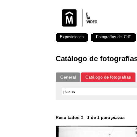
Exposiciones
Fotografías del CdF
Catálogo de fotografía
General
Catálogo de fotografías
Resultados
1
-
1
de
1
para
plazas