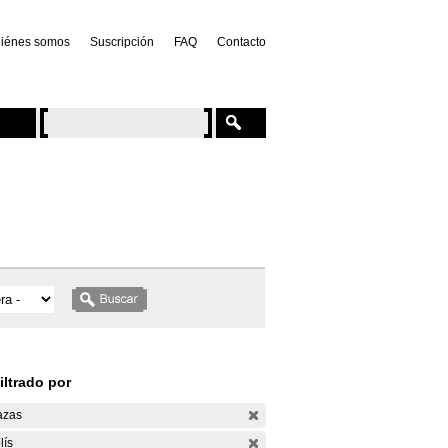
iénes somos
Suscripción
FAQ
Contacto
iltrado por
azas
lís