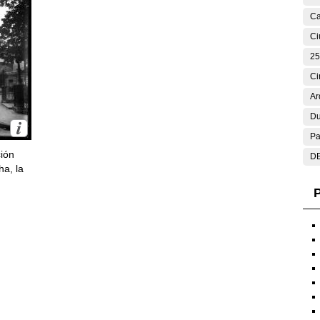
Ca
Ci
25
Ci
Ar
Du
Pa
ción
DE
ha, la
P