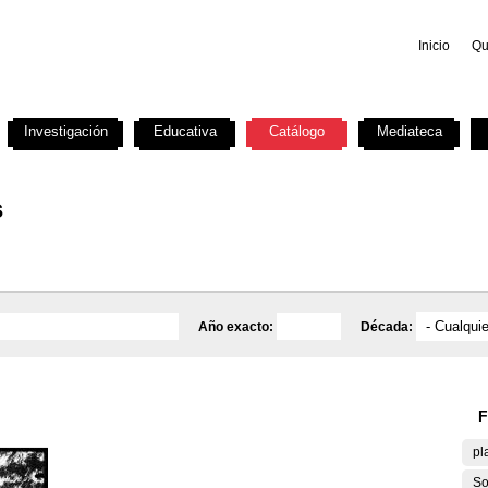
Inicio
Qu
Investigación
Educativa
Catálogo
Mediateca
s
Año exacto:
Década:
F
pl
So