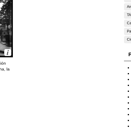
Ar
T
Ca
Pa
Ci
P
ción
ha, la