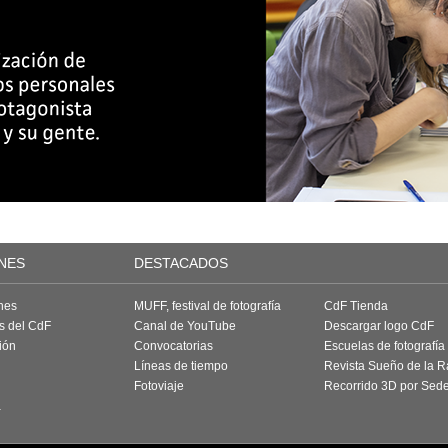
NES
DESTACADOS
nes
MUFF, festival de fotografía
CdF Tienda
as del CdF
Canal de YouTube
Descargar logo CdF
ión
Convocatorias
Escuelas de fotografía
Líneas de tiempo
Revista Sueño de la 
Fotoviaje
Recorrido 3D por Sed
a