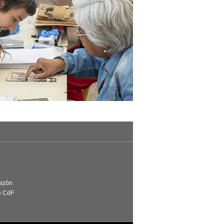
Razón
e CdF