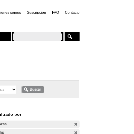
iénes somos
Suscripción
FAQ
Contacto
iltrado por
azas
lís