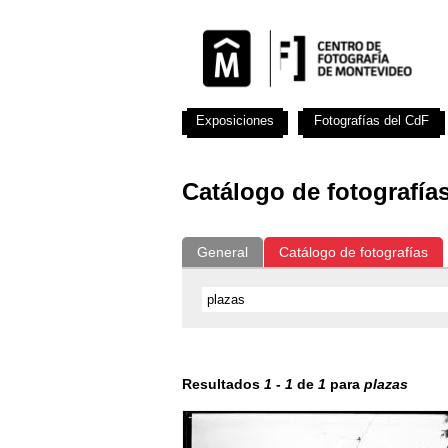
Exposiciones
Fotografías del CdF
Catálogo de fotografía
General
Catálogo de fotografías
Resultados
1
-
1
de
1
para
plazas