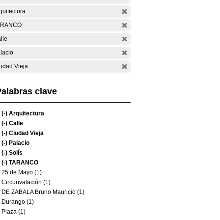
quitectura
ARANCO
lle
lacio
udad Vieja
alabras clave
(-)
Arquitectura
(-)
Calle
(-)
Ciudad Vieja
(-)
Palacio
(-)
Solís
(-)
TARANCO
25 de Mayo (1)
Circunvalación (1)
DE ZABALA Bruno Mauricio (1)
Durango (1)
Plaza (1)