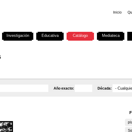
Inicio
Qu
Investigación
Educativa
Catálogo
Mediateca
s
Año exacto:
Década:
F
pl
So