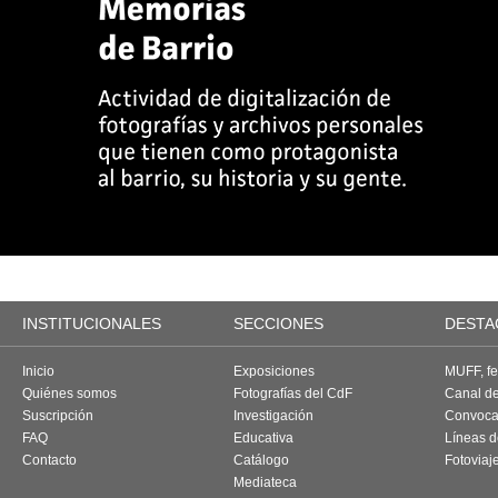
INSTITUCIONALES
SECCIONES
DESTA
Inicio
Exposiciones
MUFF, fes
Quiénes somos
Fotografías del CdF
Canal d
Suscripción
Investigación
Convoca
FAQ
Educativa
Líneas d
Contacto
Catálogo
Fotoviaj
Mediateca