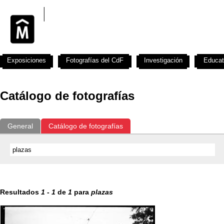
Exposiciones
Fotografías del CdF
Investigación
Educat
Catálogo de fotografías
General
Catálogo de fotografías
Resultados
1
-
1
de
1
para
plazas