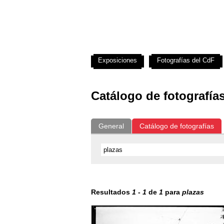
Exposiciones
Fotografías del CdF
Catálogo de fotografía
General
Catálogo de fotografías
Resultados
1
-
1
de
1
para
plazas