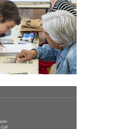
Razón
e CdF