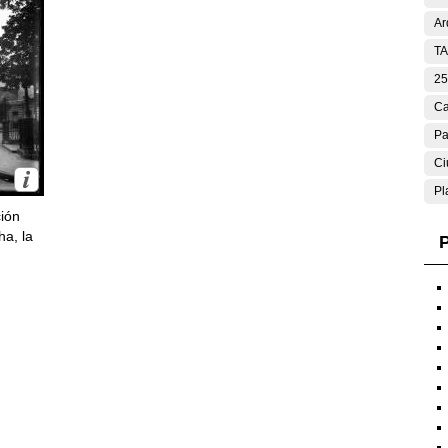
Ar
T
25
Ca
Pa
Ci
Pl
ción
ha, la
P