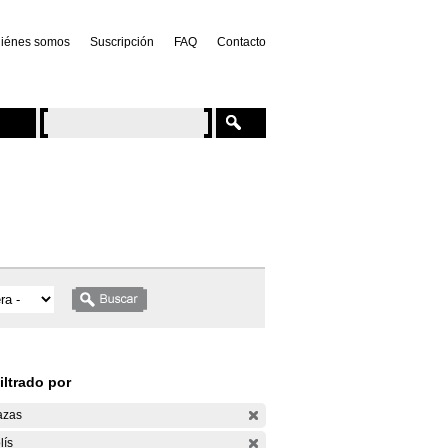
iénes somos
Suscripción
FAQ
Contacto
iltrado por
azas
lís