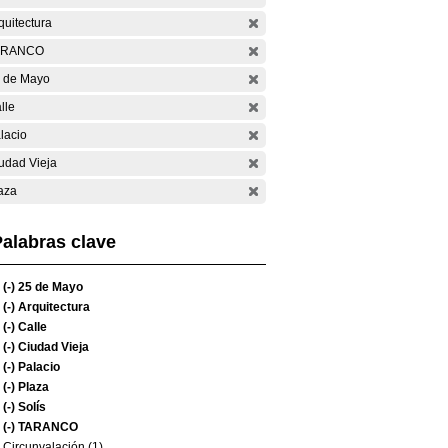
quitectura
ARANCO
 de Mayo
lle
lacio
udad Vieja
aza
alabras clave
(-)
25 de Mayo
(-)
Arquitectura
(-)
Calle
(-)
Ciudad Vieja
(-)
Palacio
(-)
Plaza
(-)
Solís
(-)
TARANCO
Circunvalación (1)