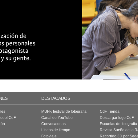
NES
DESTACADOS
nes
MUFF, festival de fotografía
CdF Tienda
as del CdF
Canal de YouTube
Descargar logo CdF
ión
Convocatorias
Escuelas de fotografía
Líneas de tiempo
Revista Sueño de la 
Fotoviaje
Recorrido 3D por Sed