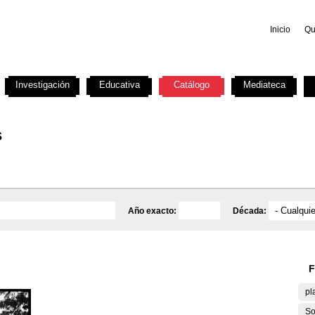
Inicio
Qu
Investigación
Educativa
Catálogo
Mediateca
s
Año exacto:
Década:
F
pl
So