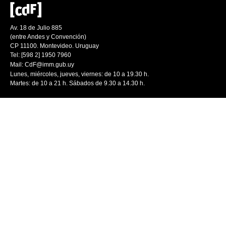
Av. 18 de Julio 885
(entre Andes y Convención)
CP 11100. Montevideo. Uruguay
Tel: [598 2] 1950 7960
Mail:
CdF@imm.gub.uy
Lunes, miércoles, jueves, viernes: de 10 a 19.30 h.
Martes: de 10 a 21 h. Sábados de 9.30 a 14.30 h.