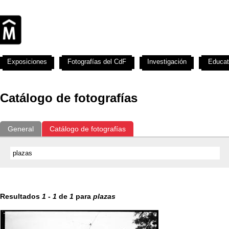
Exposiciones
Fotografías del CdF
Investigación
Educat
Catálogo de fotografías
General
Catálogo de fotografías
Resultados
1
-
1
de
1
para
plazas