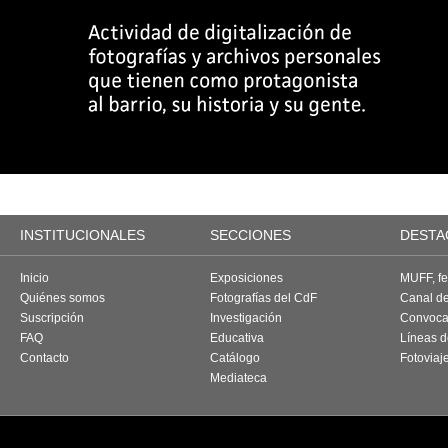
INSTITUCIONALES
SECCIONES
DESTA
Inicio
Exposiciones
MUFF, fes
Quiénes somos
Fotografías del CdF
Canal d
Suscripción
Investigación
Convoca
FAQ
Educativa
Líneas d
Contacto
Catálogo
Fotoviaj
Mediateca