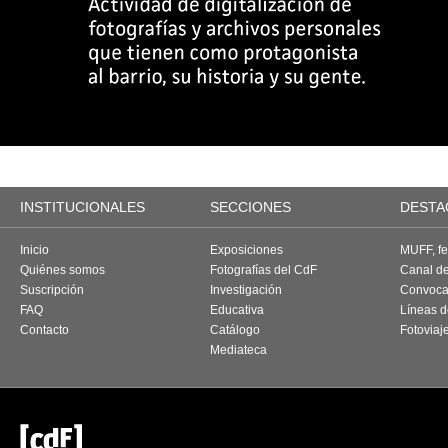
INSTITUCIONALES
SECCIONES
DESTA
Inicio
Exposiciones
MUFF, fes
Quiénes somos
Fotografías del CdF
Canal d
Suscripción
Investigación
Convoca
FAQ
Educativa
Líneas d
Contacto
Catálogo
Fotoviaj
Mediateca