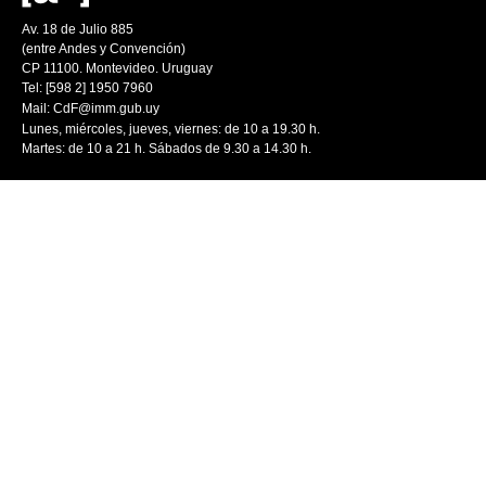
Av. 18 de Julio 885
(entre Andes y Convención)
CP 11100. Montevideo. Uruguay
Tel: [598 2] 1950 7960
Mail:
CdF@imm.gub.uy
Lunes, miércoles, jueves, viernes: de 10 a 19.30 h.
Martes: de 10 a 21 h. Sábados de 9.30 a 14.30 h.