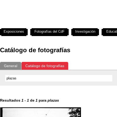
Exposiciones
Fotografías del CdF
Investigación
Educat
Catálogo de fotografías
General
Catálogo de fotografías
Resultados
1
-
1
de
1
para
plazas