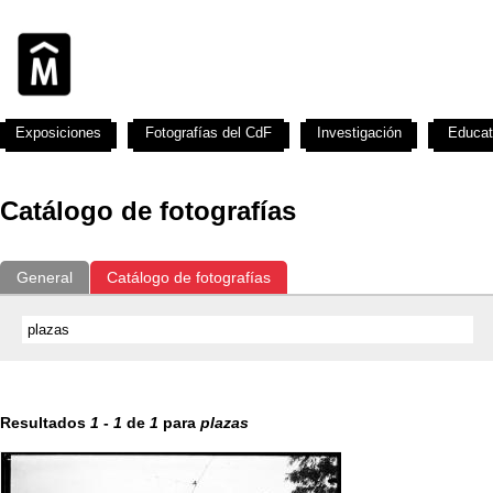
Exposiciones
Fotografías del CdF
Investigación
Educat
Catálogo de fotografías
General
Catálogo de fotografías
Resultados
1
-
1
de
1
para
plazas