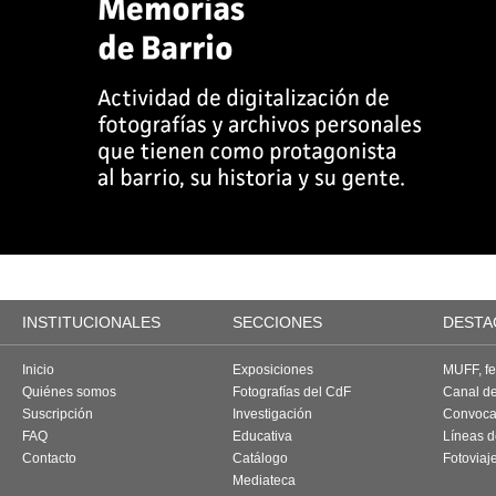
INSTITUCIONALES
SECCIONES
DESTA
Inicio
Exposiciones
MUFF, fes
Quiénes somos
Fotografías del CdF
Canal d
Suscripción
Investigación
Convoca
FAQ
Educativa
Líneas d
Contacto
Catálogo
Fotoviaj
Mediateca