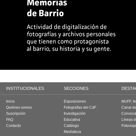
INSTITUCIONALES
SECCIONES
DESTA
Inicio
Exposiciones
MUFF, fes
Quiénes somos
Fotografías del CdF
Canal d
Suscripción
Investigación
Convoca
FAQ
Educativa
Líneas d
Contacto
Catálogo
Fotoviaj
Mediateca