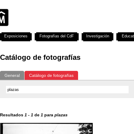
Exposiciones
Fotografías del CdF
Investigación
Educat
Catálogo de fotografías
General
Catálogo de fotografías
Resultados
1
-
1
de
1
para
plazas