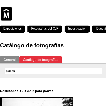
Exposiciones
Fotografías del CdF
Investigación
Educat
Catálogo de fotografías
General
Catálogo de fotografías
Resultados
1
-
1
de
1
para
plazas