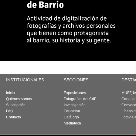
INSTITUCIONALES
SECCIONES
DESTA
Inicio
Exposiciones
MUFF, fes
Quiénes somos
Fotografías del CdF
Canal d
Suscripción
Investigación
Convoca
FAQ
Educativa
Líneas d
Contacto
Catálogo
Fotoviaj
Mediateca