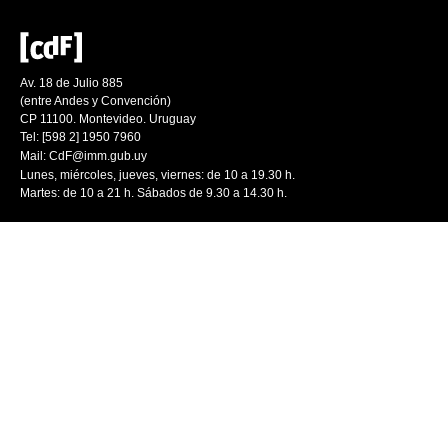
Av. 18 de Julio 885
(entre Andes y Convención)
CP 11100. Montevideo. Uruguay
Tel: [598 2] 1950 7960
Mail:
CdF@imm.gub.uy
Lunes, miércoles, jueves, viernes: de 10 a 19.30 h.
Martes: de 10 a 21 h. Sábados de 9.30 a 14.30 h.